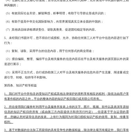
（4）弘扬社会主义核心价值观，宣传优秀道德文化和时代精神，充分展现中华民族昂扬向上精
神风貌的；
（5）有效回应社会关切，解疑释惑，析事明理，有助于引导群众形成共识的；
（6）有助于提高中华文化国际影响力，向世界展现真实立体全面的中国的；
（7）其他讲品味讲格调讲责任、讴歌真善美、促进团结稳定等的内容。
5、未经我们书面许可，您不得自行或授权、允许、协助任何第三人对平台中信息内容进行如下
行为：
（1）复制、读取、采用平台的信息内容，用于任何形式的商业用途；
（2）擅自编辑、整理、编排平台及相关服务的信息内容后在平台及相关服务的源页面以外的渠
道进行展示；
（3）采用不正当方式，自行或协助第三人对平台及相关服务的信息内容产生流量、阅读量或交
易引导、转移、劫持等不利影响。
第四条、知识产权等权益
1、我们对平台中所包含的受知识产权或其他法律保护的资料享有相应的权利；除依法由用户享
有著作权的内容之外，平台的整体内容的知识产权归我们或关联公司所有。
2、您在使用我们服务时利用平台及服务所发表上传的文字、图片、视频、软件以及表演等原创
信息的知识产权归您所有（或由第三方内容提供方和您另行约定），但是基于平台运营的需
求，您确认您对该等信息的发表、上传行为视同为对我们授权知识产权的使用、复制、传播等
权利。
3、基于对数据的合法加工而获得的具有竞争性的数据权益，除法律法规另有规定外，我们享有