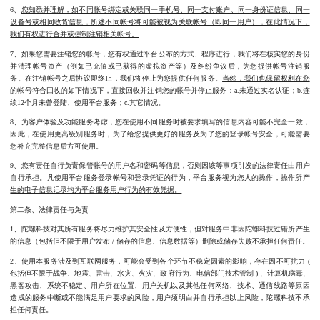
6、
您知悉并理解，如不同帐号绑定或关联同一手机号、同一支付账户、同一身份证信息、同一
设备号或相同收货信息，所述不同帐号将可能被视为关联帐号（即同一用户），在此情况下，
我们有权进行合并或强制注销相关帐号。
7、如果您需要注销您的帐号，您有权通过平台公布的方式、程序进行，我们将在核实您的身份
并清理帐号资产（例如已充值或已获得的虚拟资产等）及纠纷争议后，为您提供帐号注销服
务。在注销帐号之后协议即终止，我们将停止为您提供任何服务。
当然，我们也保留权利在您
的帐号符合回收的如下情况下，直接回收并注销您的帐号并停止服务：a.未通过实名认证；b.连
续12个月未曾登陆、使用平台服务；c.其它情况。
8、为客户体验及功能服务考虑，您在使用不同服务时被要求填写的信息内容可能不完全一致，
因此，在使用更高级别服务时，为了给您提供更好的服务及为了您的登录帐号安全，可能需要
您补充完整信息后方可使用。
9、
您有责任自行负责保管帐号的用户名和密码等信息，否则因该等事项引发的法律责任由用户
自行承担。凡使用平台服务登录帐号和登录凭证的行为，平台服务视为您人的操作，操作所产
生的电子信息记录均为平台服务用户行为的有效凭据。
第二条、法律责任与免责
1、陀螺科技对其所有服务将尽力维护其安全性及方便性，但对服务中非因陀螺科技过错所产生
的信息（包括但不限于用户发布 / 储存的信息、信息数据等）删除或储存失败不承担任何责任。
2、使用本服务涉及到互联网服务，可能会受到各个环节不稳定因素的影响，存在因不可抗力 (
包括但不限于战争、地震、雷击、水灾、火灾、政府行为、电信部门技术管制 ) 、计算机病毒、
黑客攻击、系统不稳定、用户所在位置、用户关机以及其他任何网络、技术、通信线路等原因
造成的服务中断或不能满足用户要求的风险，用户须明白并自行承担以上风险，陀螺科技不承
担任何责任。