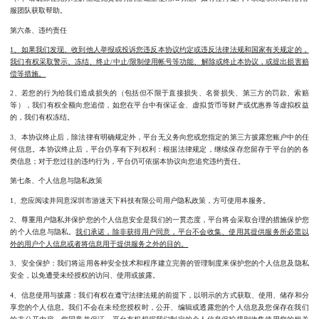
服团队获取帮助。
第六条、违约责任
1、如果我们发现、收到他人举报或投诉您违反本协议约定或违反法律法规和国家有关规定的，
我们有权采取警示、冻结、终止/中止/限制使用帐号等功能、解除或终止本协议，或提出损害赔
偿等措施。
2、若您的行为给我们造成损失的（包括但不限于直接损失、名誉损失、第三方的罚款、索赔
等），我们有权全额向您追偿，如您在平台中有保证金、虚拟货币等财产或优惠券等虚拟权益
的，我们有权冻结。
3、本协议终止后，除法律有明确规定外，平台无义务向您或您指定的第三方披露您账户中的任
何信息。本协议终止后，平台仍享有下列权利：根据法律规定，继续保存您留存于平台的的各
类信息；对于您过往的违约行为，平台仍可依据本协议向您追究违约责任。
第七条、个人信息与隐私政策
1、您应阅读并同意深圳市游迷天下科技有限公司用户隐私政策，方可使用本服务。
2、尊重用户隐私并保护您的个人信息安全是我们的一贯态度，平台将会采取合理的措施保护您
的个人信息与隐私。
我们承诺，除非获得用户同意，平台不会收集、使用其提供服务所必需以
外的用户个人信息或者将信息用于提供服务之外的目的。
3、安全保护：我们将运用各种安全技术和程序建立完善的管理制度来保护您的个人信息及隐私
安全，以免遭受未经授权的访问、使用或披露。
4、信息使用与披露：我们有权在遵守法律法规的前提下，以明示的方式获取、使用、储存和分
享您的个人信息。我们不会在未经您授权时，公开、编辑或透露您的个人信息及您保存在我们